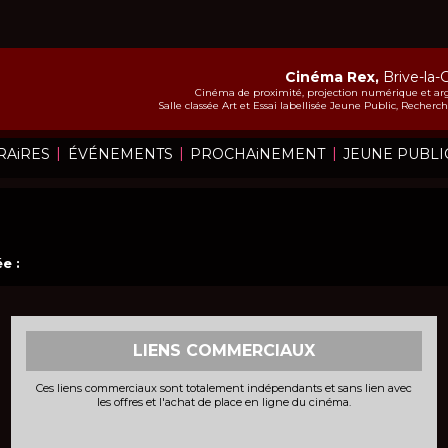
Cinéma Rex,
Brive-la-
Cinéma de proximité, projection numérique et arg
Salle classée Art et Essai labellisée Jeune Public, Recher
|
|
|
RAiRES
ÉVÉNEMENTS
PROCHAiNEMENT
JEUNE PUBLI
e :
LIENS COMMERCIAUX
Ces liens commerciaux sont totalement indépendants et sans lien avec
les offres et l'achat de place en ligne du cinéma.