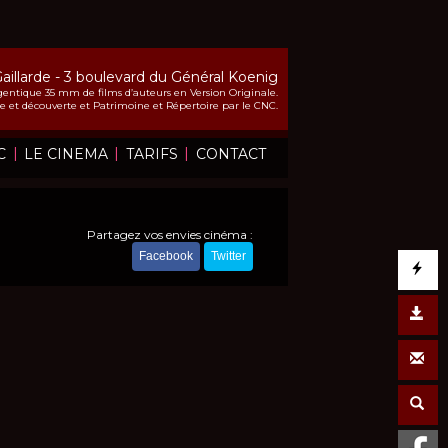
Gaillarde - 3 boulevard du Général Koenig
entique 35 mm de films d’auteurs en Version Originale.
che et découverte et Patrimoine et Répertoire par le CNC.
|
|
|
C
LE CINEMA
TARIFS
CONTACT
Partagez vos envies cinéma :
Facebook
Twitter