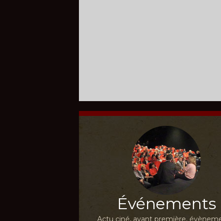
Événements
Actu ciné, avant première, évèneme