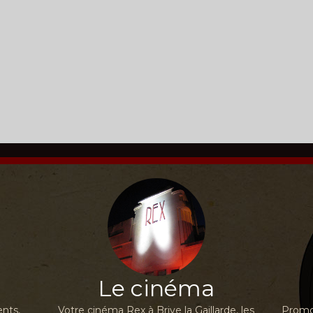
Le cinéma
nts,
Votre cinéma Rex à Brive la Gaillarde, les
Promot