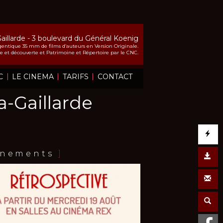
Gaillarde - 3 boulevard du Général Koenig
entique 35 mm de films d’auteurs en Version Originale.
che et découverte et Patrimoine et Répertoire par le CNC.
|
|
|
C
LE CINEMA
TARIFS
CONTACT
-Gaillarde
nements
]