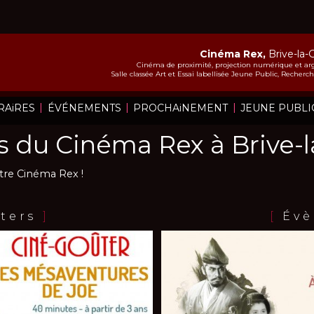
Cinéma Rex,
Brive-la-
Cinéma de proximité, projection numérique et arg
Salle classée Art et Essai labellisée Jeune Public, Recher
|
|
|
RAiRES
ÉVÉNEMENTS
PROCHAiNEMENT
JEUNE PUBLI
 du Cinéma Rex à Brive-la
tre Cinéma Rex !
ters
]
[
Évè