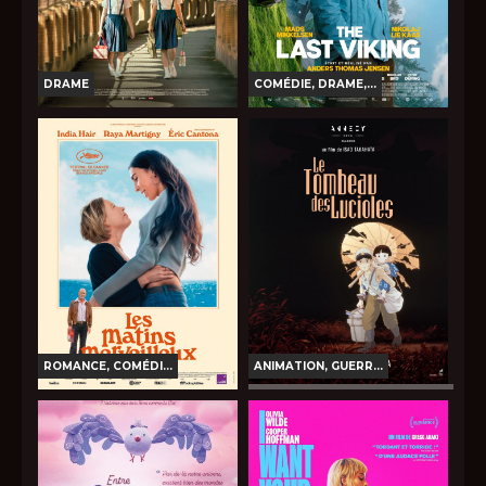
DRAME
COMÉDIE, DRAME,...
GIRL
THE LAST VIKING
Horaires et Infos
Horaires et Infos
Bande-annonce
Bande-annonce
Réservation
Réservation
AVERT. TOUT PUBLIC
INT. -12ans
VO
VO
ROMANCE, COMÉDI...
ANIMATION, GUERR...
LE TOMBEAU DES
LES MATINS MERVEILLEUX
LUCIOLES
Horaires et Infos
Horaires et Infos