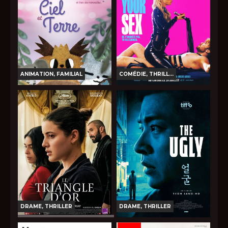
Bande-annonce
Bande-annonce
Réservation
Réservation
TOUT PUBLIC
VO
TOUT PUBLIC
VO
ANIMATION, FAMILIAL
COMÉDIE, THRILL...
ENTRE CIEL ET TERRE
I WANT YOUR SEX
Horaires et Infos
Horaires et Infos
Bande-annonce
Bande-annonce
Réservation
Réservation
TOUT PUBLIC
INT. -12ans
VO
VO
DRAME, THRILLER
DRAME, THRILLER
LE TRIANGLE D'OR
THE UGLY