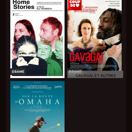
Horaires et Infos
Horaires et Infos
Bande-annonce
Bande-annonce
Réservation
Réservation
TOUT PUBLIC
VO
TOUT PUBLIC
VO
DRAME
DRAME
GAVAGAI, ET AUTRES
MALENTENDUS
HOME STORIES
Horaires et Infos
Horaires et Infos
Bande-annonce
Bande-annonce
Réservation
Réservation
TOUT PUBLIC
VO
TOUT PUBLIC
VO