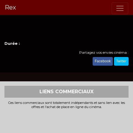
Rex
Durée :
Partagez vos envies cinéma :
Facebook
Twitter
LIENS COMMERCIAUX
Ces liens commerciaux sont totalement indépendants et sans lien avec les
offres et l'achat de place en ligne du cinéma.