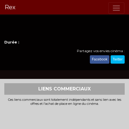
Rex
Durée :
Partagez vos envies cinéma :
Facebook
Twitter
LIENS COMMERCIAUX
Ces liens commerciaux sont totalement indépendants et sans lien avec les
offres et l'achat de place en ligne du cinéma.