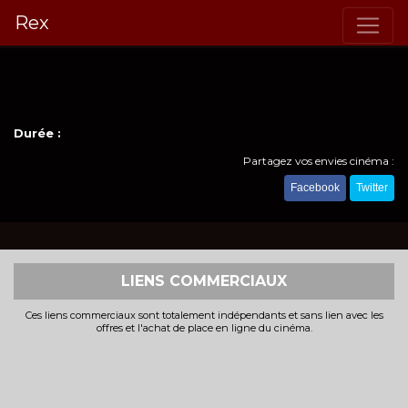
Rex
Durée :
Partagez vos envies cinéma :
Facebook
Twitter
LIENS COMMERCIAUX
Ces liens commerciaux sont totalement indépendants et sans lien avec les
offres et l'achat de place en ligne du cinéma.