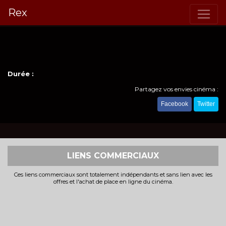
Rex
Durée :
Partagez vos envies cinéma :
Facebook
Twitter
LIENS COMMERCIAUX
Ces liens commerciaux sont totalement indépendants et sans lien avec les
offres et l'achat de place en ligne du cinéma.