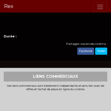
Rex
Durée :
Partagez vos envies cinéma :
Facebook
Twitter
LIENS COMMERCIAUX
Ces liens commerciaux sont totalement indépendants et sans lien avec les
offres et l'achat de place en ligne du cinéma.