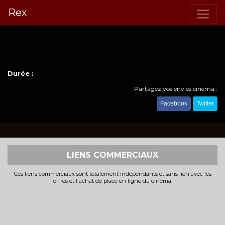
Rex
Durée :
Partagez vos envies cinéma :
Facebook
Twitter
LIENS COMMERCIAUX
Ces liens commerciaux sont totalement indépendants et sans lien avec les
offres et l'achat de place en ligne du cinéma.