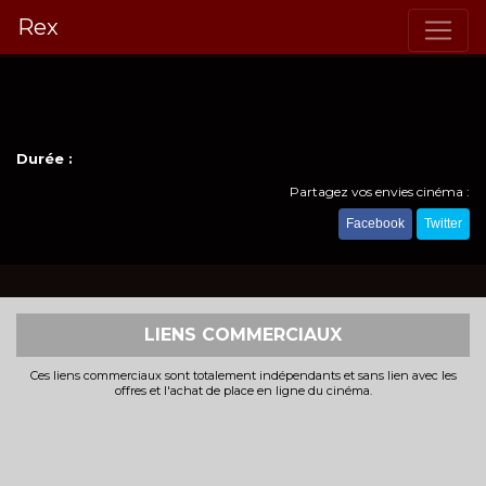
Rex
Durée :
Partagez vos envies cinéma :
Facebook
Twitter
LIENS COMMERCIAUX
Ces liens commerciaux sont totalement indépendants et sans lien avec les
offres et l'achat de place en ligne du cinéma.