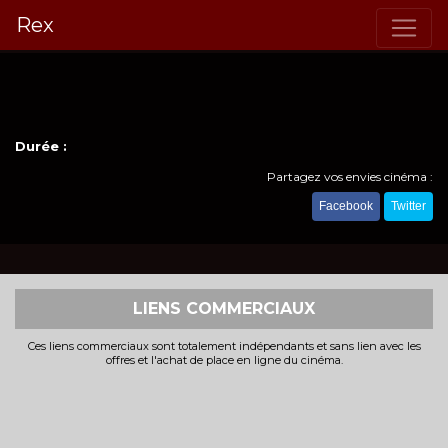
Rex
Durée :
Partagez vos envies cinéma :
Facebook
Twitter
LIENS COMMERCIAUX
Ces liens commerciaux sont totalement indépendants et sans lien avec les
offres et l'achat de place en ligne du cinéma.