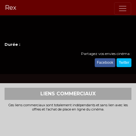
Rex
Durée :
Partagez vos envies cinéma :
Facebook
Twitter
LIENS COMMERCIAUX
Ces liens commerciaux sont totalement indépendants et sans lien avec les
offres et l'achat de place en ligne du cinéma.