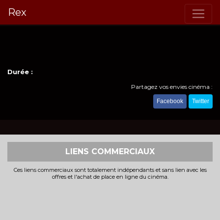
Rex
Durée :
Partagez vos envies cinéma :
Facebook
Twitter
LIENS COMMERCIAUX
Ces liens commerciaux sont totalement indépendants et sans lien avec les
offres et l'achat de place en ligne du cinéma.