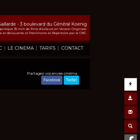
Gaillarde - 3 boulevard du Général Koenig
entique 35 mm de films d’auteurs en Version Originale.
che et découverte et Patrimoine et Répertoire par le CNC.
|
|
|
C
LE CINEMA
TARIFS
CONTACT
Partagez vos envies cinéma :
Facebook
Twitter