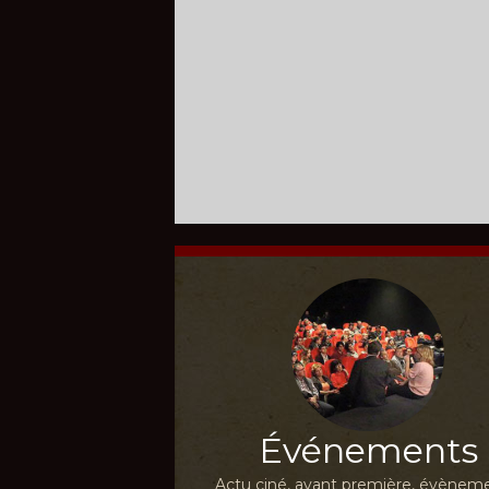
Événements
Actu ciné, avant première, évèneme