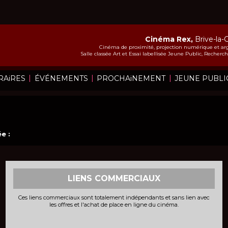
Cinéma Rex,
Brive-la-
Cinéma de proximité, projection numérique et arg
Salle classée Art et Essai labellisée Jeune Public, Recher
|
|
|
RAiRES
ÉVÉNEMENTS
PROCHAiNEMENT
JEUNE PUBLI
e :
LIENS COMMERCIAUX
Ces liens commerciaux sont totalement indépendants et sans lien avec
les offres et l'achat de place en ligne du cinéma.