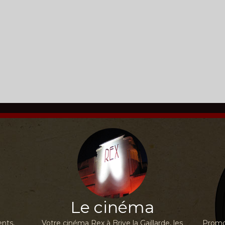
Le cinéma
nts,
Votre cinéma Rex à Brive la Gaillarde, les
Promot