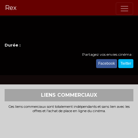
Rex
Durée :
Partagez vos envies cinéma :
Facebook
Twitter
LIENS COMMERCIAUX
Ces liens commerciaux sont totalement indépendants et sans lien avec les
offres et l'achat de place en ligne du cinéma.