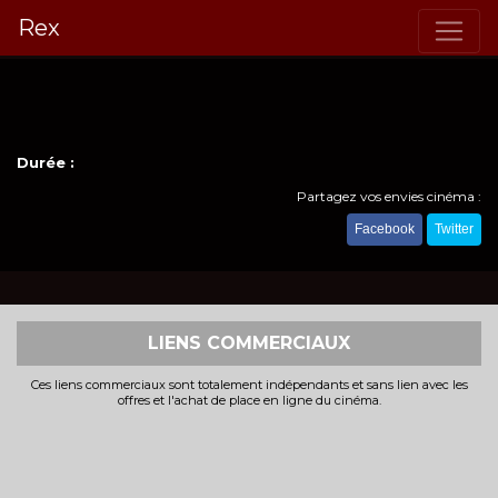
Rex
Durée :
Partagez vos envies cinéma :
Facebook
Twitter
LIENS COMMERCIAUX
Ces liens commerciaux sont totalement indépendants et sans lien avec les
offres et l'achat de place en ligne du cinéma.