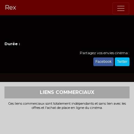
Rex
Durée :
Partagez vos envies cinéma :
Facebook
Twitter
LIENS COMMERCIAUX
Ces liens commerciaux sont totalement indépendants et sans lien avec les
offres et l'achat de place en ligne du cinéma.