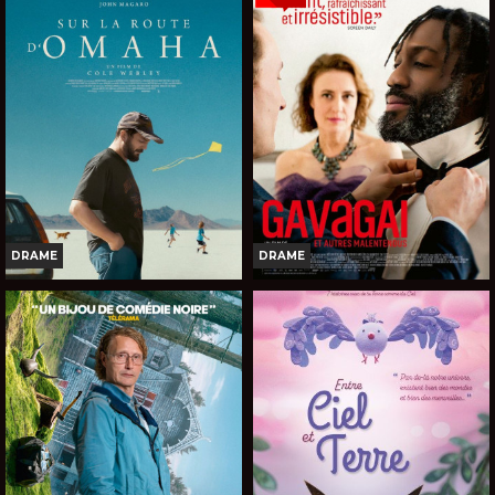
Horaires et Infos
Horaires et Infos
Bande-annonce
Bande-annonce
Réservation
Réservation
TOUT PUBLIC
TOUT PUBLIC
VOST
VOST
DRAME
DRAME
SUR LA ROUTE D'OMAHA
GAVAGAI, ET AUTRES
MALENTENDUS
Horaires et Infos
Horaires et Infos
Bande-annonce
Bande-annonce
Réservation
Réservation
TOUT PUBLIC
TOUT PUBLIC