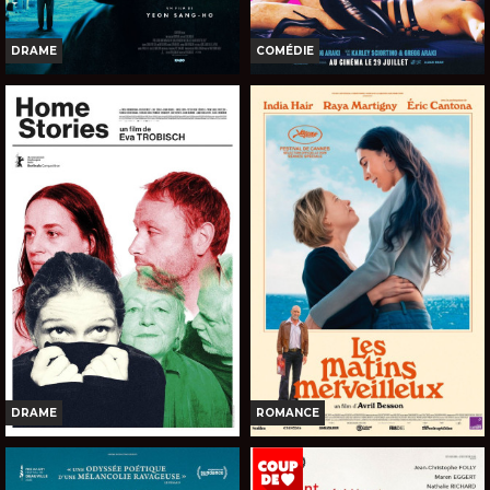
DRAME
COMÉDIE
THE UGLY
I WANT YOUR SEX
Horaires et Infos
Horaires et Infos
Bande-annonce
Bande-annonce
Réservation
Réservation
TOUT PUBLIC
INT. -12ans
VOST
VOST
DRAME
ROMANCE
HOME STORIES
LES MATINS MERVEILLEUX