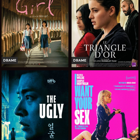
DRAME
DRAME
GIRL
LE TRIANGLE D'OR
Horaires et Infos
Horaires et Infos
Bande-annonce
Bande-annonce
Réservation
Réservation
AVERT. TOUT PUBLIC
TOUT PUBLIC
VOST
VOST