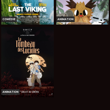
VOST
VOST
COMÉDIE
ANIMATION
THE LAST VIKING
ENTRE CIEL ET TERRE
Horaires et Infos
Horaires et Infos
Bande-annonce
Bande-annonce
Réservation
Réservation
INT. -12ans
TOUT PUBLIC
VOST
VOST
ANIMATION
LE TOMBEAU DES LUCIOLES