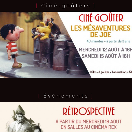
Horaires et Infos
[
Ciné-goûters
]
Bande-annonce
Réservation
TOUT PUBLIC
VOST
[
Évènements
]